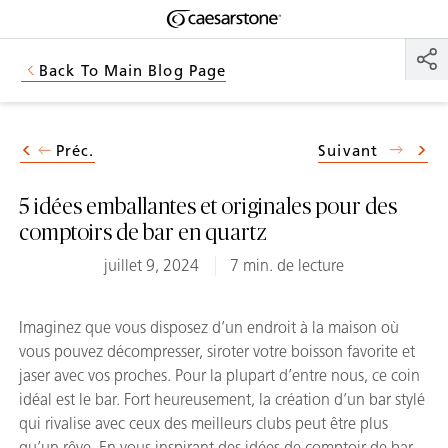
Shaped
Skip to Main Content
Skip to Main Footer
by Nature
Back To Main Blog Page
The Pebbles
Collection
Préc.
Suivant
5 idées emballantes et originales pour des
comptoirs de bar en quartz
juillet 9, 2024
7 min. de lecture
Imaginez que vous disposez d’un endroit à la maison où
vous pouvez décompresser, siroter votre boisson favorite et
jaser avec vos proches. Pour la plupart d’entre nous, ce coin
idéal est le bar. Fort heureusement, la création d’un bar stylé
qui rivalise avec ceux des meilleurs clubs peut être plus
qu’un rêve. En vous inspirant des idées de comptoir de bar