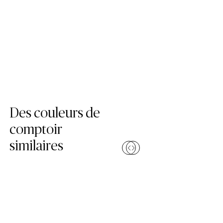
Skip Colors Gallery
Des couleurs de
comptoir
similaires
Comparer
Compar
(510 Impermia)
(514 Empra