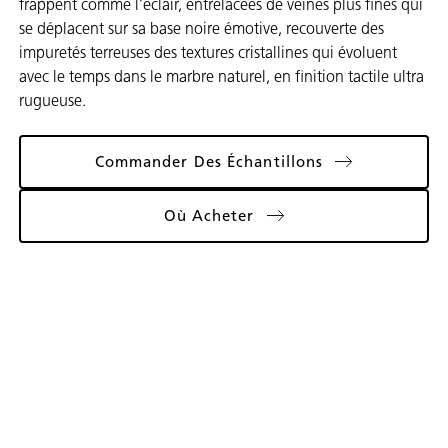
frappent comme l’éclair, entrelacées de veines plus fines qui
se déplacent sur sa base noire émotive, recouverte des
impuretés terreuses des textures cristallines qui évoluent
avec le temps dans le marbre naturel, en finition tactile ultra
rugueuse.
Commander Des Échantillons
Où Acheter
Galerie