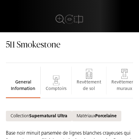
View in Room
Plein écran
comparer
511
Smokestone
General
Revêtement
Revêtements
Information
Comptoirs
de sol
muraux
Collection
Supernatural Ultra
Matériaux
Porcelaine
Base noir minuit parsemée de lignes blanches crayeuses qui