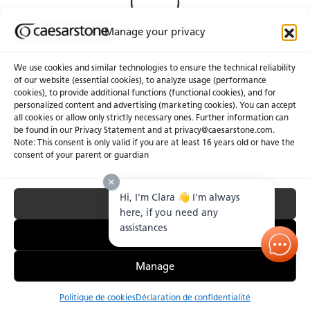
Manage your privacy
We use cookies and similar technologies to ensure the technical reliability
of our website (essential cookies), to analyze usage (performance
cookies), to provide additional functions (functional cookies), and for
À propos de nous
Certifications
personalized content and advertising (marketing cookies). You can accept
all cookies or allow only strictly necessary ones. Further information can
Communiqués
Carrières
be found in our Privacy Statement and at privacy@caesarstone.com.
Obtenir une soumission
Note: This consent is only valid if you are at least 16 years old or have the
consent of your parent or guardian
Investisseurs
Hi, I'm Clara 👋 I'm always
Accept All
Confidentialité & Conditions D’utilisation
Gérer les Témoins
Conditions Générales de Vente
here, if you need any
Lutte Contre le Travail Forcé et le Travail des Enfants.
assistances
Essential Only
Manage
Politique de cookies
Déclaration de confidentialité