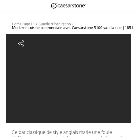
Shaped
Skip to Main Content
Skip to Main Footer
by Nature
Home Page FR
Galerie d’inspiration
Moderne cuisine commerciale avec Caesarstone 5100 vanilla noir | 1851
The Pebbles
Moderne cuisine commerciale avec
Collection
Ce bar classique de style anglais marie une foule