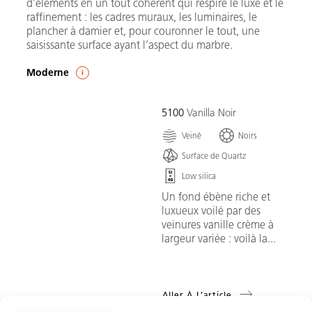
d’éléments en un tout cohérent qui respire le luxe et le
raffinement : les cadres muraux, les luminaires, le
plancher à damier et, pour couronner le tout, une
saisissante surface ayant l’aspect du marbre.
Moderne
5100
Vanilla Noir
Veiné
Noirs
Surface de Quartz
Low silica
Un fond ébène riche et
luxueux voilé par des
veinures vanille crème à
largeur variée : voilà la...
Aller À L’article