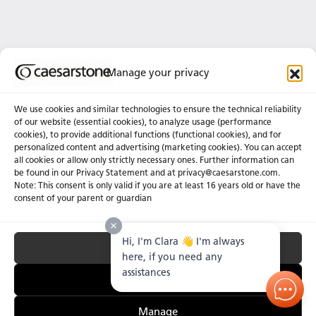
Manage your privacy
Abonnez-Vous À Notre Infolettre
We use cookies and similar technologies to ensure the technical reliability
of our website (essential cookies), to analyze usage (performance
cookies), to provide additional functions (functional cookies), and for
À propos de nous
Certifications
personalized content and advertising (marketing cookies). You can accept
all cookies or allow only strictly necessary ones. Further information can
Communiqués
Carrières
be found in our Privacy Statement and at privacy@caesarstone.com.
Obtenir une soumission
Note: This consent is only valid if you are at least 16 years old or have the
consent of your parent or guardian
Investisseurs
Hi, I'm Clara 👋 I'm always
Accept All
Confidentialité & Conditions D’utilisation
Gérer les Témoins
Conditions Générales de Vente
here, if you need any
Lutte Contre le Travail Forcé et le Travail des Enfants.
assistances
Essential Only
Manage