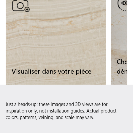
Chois
Visualiser dans votre pièce
démo
Téléverser
Comme
Téléversez la photo de votre pièce pour
Découv
Just a heads-up: these images and 3D views are for
voir nos surfaces prendre vie.
nos pi
inspiration only, not installation guides. Actual product
colors, patterns, veining, and scale may vary.