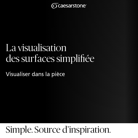
Shaped
Skip to Main Content
Skip to Main Footer
by Nature
The Pebbles
Collection
La visualisation
des surfaces simplifiée
Visualiser dans la pièce
Simple. Source d’inspiration.