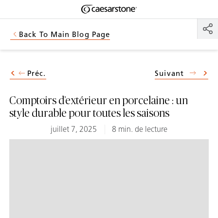
Shaped
Skip to Main Content
Skip to Main Footer
by Nature
Back To Main Blog Page
The Pebbles
Collection
Préc.
Suivant
Comptoirs d’extérieur en porcelaine : un
style durable pour toutes les saisons
juillet 7, 2025
8 min. de lecture