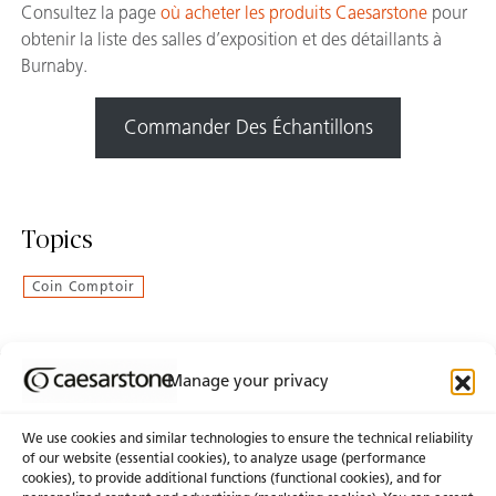
Consultez la page
où acheter les produits Caesarstone
pour
obtenir la liste des salles d’exposition et des détaillants à
Burnaby.
Commander Des Échantillons
Topics
Coin Comptoir
Manage your privacy
Abonnez-Vous À Notre Infolettre
We use cookies and similar technologies to ensure the technical reliability
of our website (essential cookies), to analyze usage (performance
cookies), to provide additional functions (functional cookies), and for
À propos de nous
Certifications