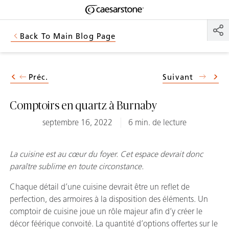
Shaped
Skip to Main Content
Skip to Main Footer
by Nature
Back To Main Blog Page
The Pebbles
Collection
Préc.
Suivant
Comptoirs en quartz à Burnaby
septembre 16, 2022
6 min. de lecture
La cuisine est au cœur du foyer. Cet espace devrait donc
paraître sublime en toute circonstance.
Chaque détail d’une cuisine devrait être un reflet de
perfection, des armoires à la disposition des éléments. Un
comptoir de cuisine joue un rôle majeur afin d’y créer le
décor féérique convoité. La quantité d’options offertes sur le