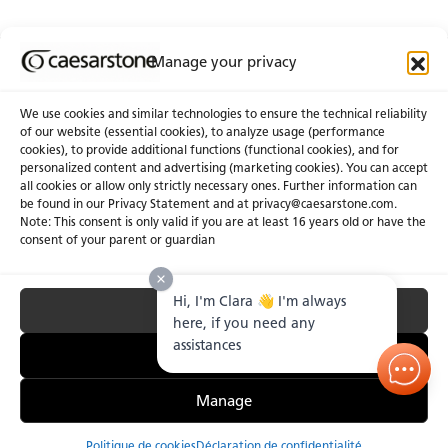
Manage your privacy
Abonnez-Vous À Notre Infolettre
We use cookies and similar technologies to ensure the technical reliability
of our website (essential cookies), to analyze usage (performance
cookies), to provide additional functions (functional cookies), and for
À propos de nous
Certifications
personalized content and advertising (marketing cookies). You can accept
all cookies or allow only strictly necessary ones. Further information can
Communiqués
Carrières
be found in our Privacy Statement and at privacy@caesarstone.com.
Obtenir une soumission
Note: This consent is only valid if you are at least 16 years old or have the
consent of your parent or guardian
Investisseurs
Hi, I'm Clara 👋 I'm always
Accept All
Confidentialité & Conditions D’utilisation
Gérer les Témoins
Conditions Générales de Vente
here, if you need any
Lutte Contre le Travail Forcé et le Travail des Enfants.
assistances
Essential Only
Manage
Politique de cookies
Déclaration de confidentialité