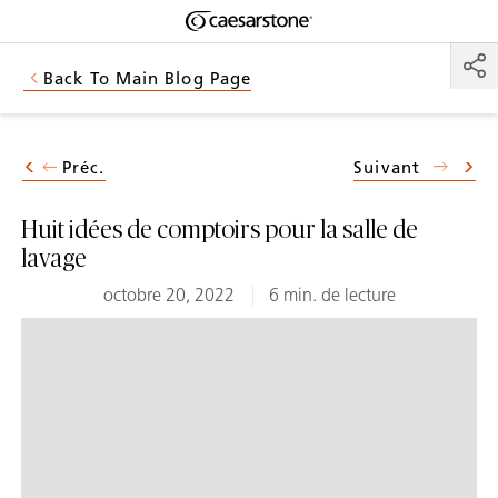
Shaped
Skip to Main Content
Skip to Main Footer
by Nature
Back To Main Blog Page
The Pebbles
Collection
Préc.
Suivant
Huit idées de comptoirs pour la salle de
lavage
octobre 20, 2022
6 min. de lecture