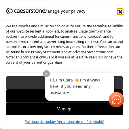
Manage your privacy
Abonnez-Vous À Notre Infolettre
We use cookies and similar technologies to ensure the technical reliability
of our website (essential cookies), to analyze usage (performance
cookies), to provide additional functions (functional cookies), and for
À propos de nous
Certifications
personalized content and advertising (marketing cookies). You can accept
all cookies or allow only strictly necessary ones. Further information can
Communiqués
Carrières
be found in our Privacy Statement and at privacy@caesarstone.com.
Obtenir une soumission
Note: This consent is only valid if you are at least 16 years old or have the
consent of your parent or guardian
Investisseurs
Hi, I'm Clara 👋 I'm always
Accept All
Confidentialité & Conditions D’utilisation
Gérer les Témoins
Conditions Générales de Vente
here, if you need any
Lutte Contre le Travail Forcé et le Travail des Enfants.
assistances
Essential Only
Manage
Politique de cookies
Déclaration de confidentialité