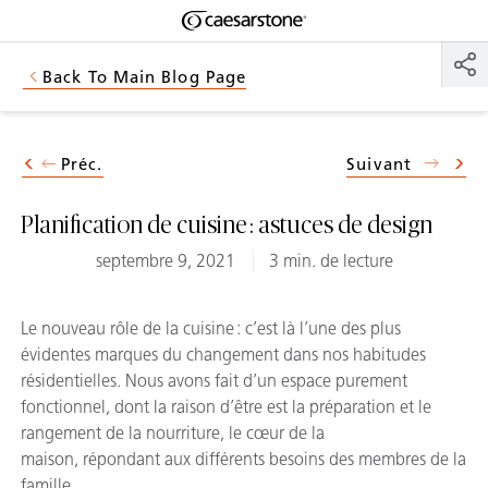
Shaped
Skip to Main Content
Skip to Main Footer
by Nature
Back To Main Blog Page
The Pebbles
Collection
Préc.
Suivant
Planification de cuisine : astuces de design
septembre 9, 2021
3 min. de lecture
Le nouveau rôle de la cuisine : c’est là l’une des plus
évidentes marques du changement dans nos habitudes
résidentielles. Nous avons fait d’un espace purement
fonctionnel, dont la raison d’être est la préparation et le
rangement de la nourriture, le cœur de la
maison, répondant aux différents besoins des membres de la
famille.