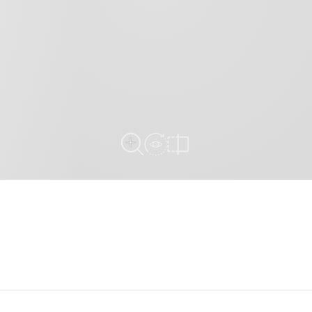
View in Room
Plein écran
comparer