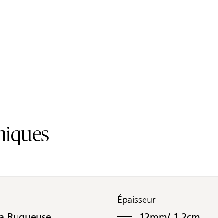
res
niques
Épaisseur
ra Rugueuse
12mm/ 1.2cm