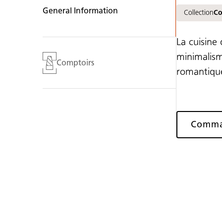
General Information
Collection
Co
La cuisine
minimalism
Comptoirs
romantique
Comman
Galerie