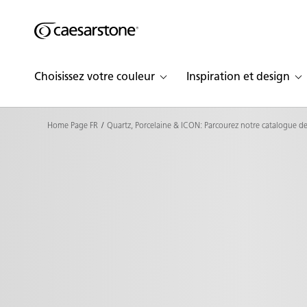
Shaped
Skip to Main Content
Skip to Main Footer
by Nature
Choisissez votre couleur
Inspiration et design
The Pebbles
Collection
Home Page FR
Quartz, Porcelaine & ICON: Parcourez notre catalogue de