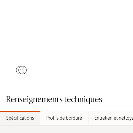
4600 Organic White
5141 Frosty Carrina
Surface de Quartz
Surface de Quartz
Commander Un Échantillon
Commander Un Échantillo
4600 Organic White
5141 Frosty C
Comparer des couleurs similaires
Skip Colors Gallery
Renseignements techniques
Spécifications
Profils de bordure
Entretien et nettoy