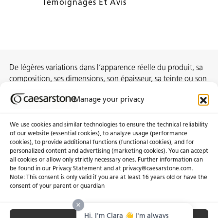
Témoignages Et Avis
De légères variations dans l’apparence réelle du produit, sa
composition, ses dimensions, son épaisseur, sa teinte ou son
motif sont inhérentes au processus de fabrication et ne
Manage your privacy
constituent pas des non-conformités.
We use cookies and similar technologies to ensure the technical reliability
of our website (essential cookies), to analyze usage (performance
cookies), to provide additional functions (functional cookies), and for
À propos de nous
Certifications
personalized content and advertising (marketing cookies). You can accept
all cookies or allow only strictly necessary ones. Further information can
Communiqués
Carrières
be found in our Privacy Statement and at privacy@caesarstone.com.
Obtenir une soumission
Note: This consent is only valid if you are at least 16 years old or have the
consent of your parent or guardian
Investisseurs
Hi, I'm Clara 👋 I'm always