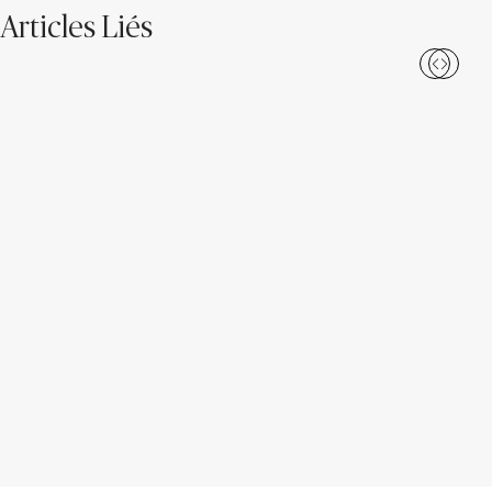
Articles Liés
Le quartz peut-il se tacher?
Est-il possible de réparer un
comptoir de quartz?