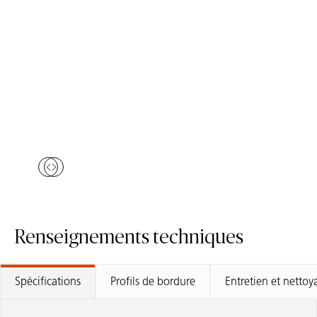
5131 Calacatta Nuvo
5111 Statuario Nuvo
Surface de Quartz
Surface de Quartz
Commander Un Échantillon
Commander Un Échantillo
5131 Calacatta Nuvo
5111 Statuar
Comparer des couleurs similaires
Skip Colors Gallery
Renseignements techniques
Spécifications
Profils de bordure
Entretien et nettoy