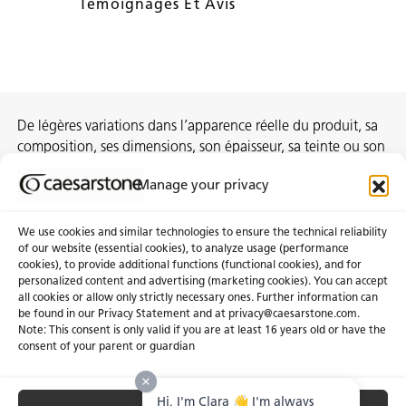
Témoignages Et Avis
De légères variations dans l’apparence réelle du produit, sa
composition, ses dimensions, son épaisseur, sa teinte ou son
motif sont inhérentes au processus de fabrication et ne
Manage your privacy
constituent pas des non-conformités.
We use cookies and similar technologies to ensure the technical reliability
of our website (essential cookies), to analyze usage (performance
cookies), to provide additional functions (functional cookies), and for
À propos de nous
Certifications
personalized content and advertising (marketing cookies). You can accept
all cookies or allow only strictly necessary ones. Further information can
Communiqués
Carrières
be found in our Privacy Statement and at privacy@caesarstone.com.
Obtenir une soumission
Note: This consent is only valid if you are at least 16 years old or have the
consent of your parent or guardian
Investisseurs
Hi, I'm Clara 👋 I'm always