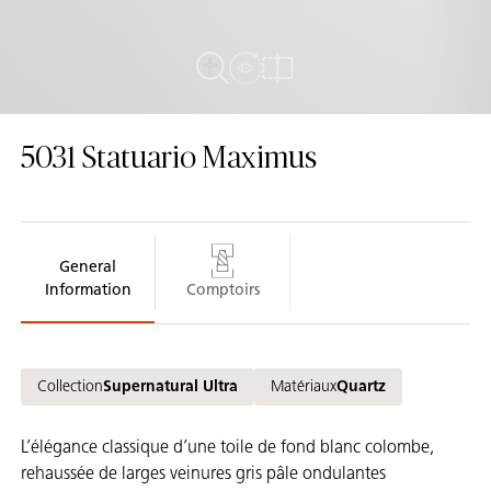
View in Room
Plein écran
comparer
5031
Statuario Maximus
General
Information
Comptoirs
Collection
Supernatural Ultra
Matériaux
Quartz
L’élégance classique d’une toile de fond blanc colombe,
rehaussée de larges veinures gris pâle ondulantes