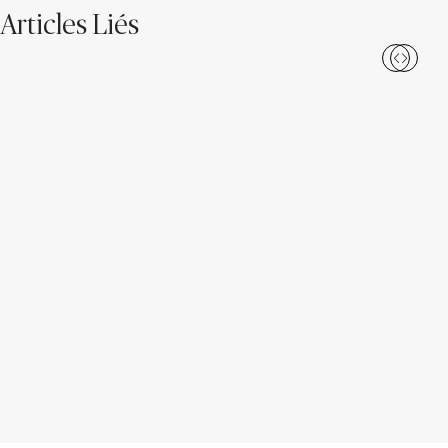
Articles Liés
Le quartz peut-il se tacher?
Est-il possible de réparer un
comptoir de quartz?