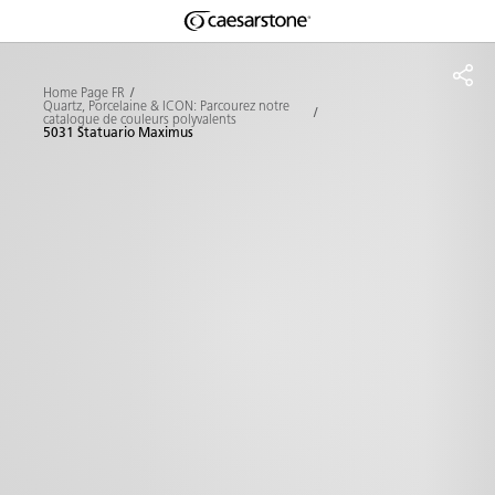
Shaped
Skip to Main Content
Skip to Main Footer
by Nature
Home Page FR
Quartz, Porcelaine & ICON: Parcourez notre
catalogue de couleurs polyvalents
The Pebbles
5031 Statuario Maximus
Collection