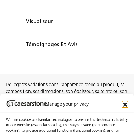
Visualiseur
Témoignages Et Avis
De légères variations dans l’apparence réelle du produit, sa
composition, ses dimensions, son épaisseur, sa teinte ou son
motif sont inhérentes au processus de fabrication et ne
Manage your privacy
constituent pas des non-conformités.
We use cookies and similar technologies to ensure the technical reliability
of our website (essential cookies), to analyze usage (performance
cookies), to provide additional functions (functional cookies), and for
À propos de nous
Certifications