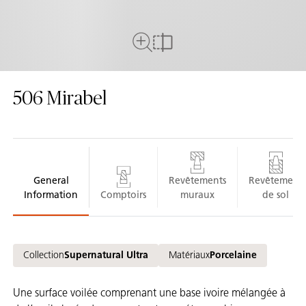
Plein écran
comparer
506
Mirabel
General
Revêtements
Revêtement
Information
Comptoirs
muraux
de sol
Collection
Supernatural Ultra
Matériaux
Porcelaine
Une surface voilée comprenant une base ivoire mélangée à