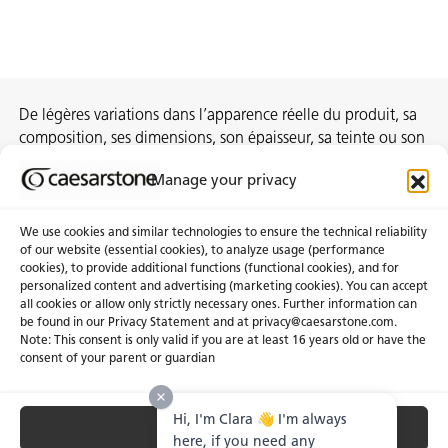
De légères variations dans l’apparence réelle du produit, sa
composition, ses dimensions, son épaisseur, sa teinte ou son
motif sont inhérentes au processus de fabrication et ne
Manage your privacy
constituent pas des non-conformités.
We use cookies and similar technologies to ensure the technical reliability
of our website (essential cookies), to analyze usage (performance
cookies), to provide additional functions (functional cookies), and for
À propos de nous
Certifications
personalized content and advertising (marketing cookies). You can accept
all cookies or allow only strictly necessary ones. Further information can
Communiqués
Carrières
be found in our Privacy Statement and at privacy@caesarstone.com.
Obtenir une soumission
Note: This consent is only valid if you are at least 16 years old or have the
consent of your parent or guardian
Investisseurs
Hi, I'm Clara 👋 I'm always
Accept All
Confidentialité & Conditions D’utilisation
Gérer les Témoins
Conditions Générales de Vente
here, if you need any