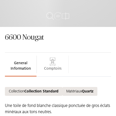
View in Room
Plein écran
comparer
6600
Nougat
General
Information
Comptoirs
Collection
Collection Standard
Matériaux
Quartz
Une toile de fond blanche classique ponctuée de gros éclats
minéraux aux tons neutres.