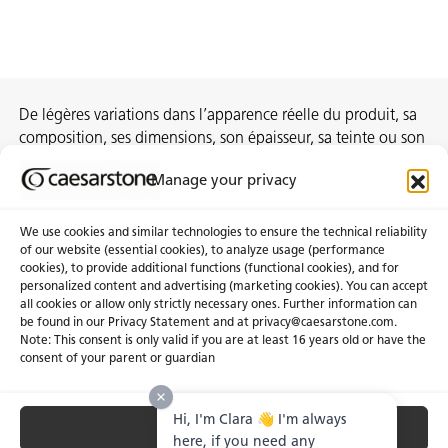
De légères variations dans l’apparence réelle du produit, sa
composition, ses dimensions, son épaisseur, sa teinte ou son
motif sont inhérentes au processus de fabrication et ne
Manage your privacy
constituent pas des non-conformités.
We use cookies and similar technologies to ensure the technical reliability
of our website (essential cookies), to analyze usage (performance
cookies), to provide additional functions (functional cookies), and for
À propos de nous
Certifications
personalized content and advertising (marketing cookies). You can accept
all cookies or allow only strictly necessary ones. Further information can
Communiqués
Carrières
be found in our Privacy Statement and at privacy@caesarstone.com.
Obtenir une soumission
Note: This consent is only valid if you are at least 16 years old or have the
consent of your parent or guardian
Investisseurs
Hi, I'm Clara 👋 I'm always
Accept All
Confidentialité & Conditions D’utilisation
Gérer les Témoins
Conditions Générales de Vente
here, if you need any